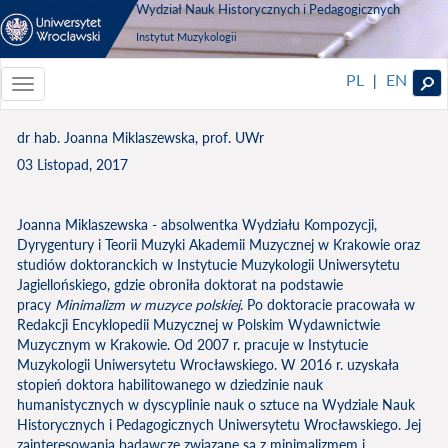
Wydział Nauk Historycznych i Pedagogicznych
Instytut Muzykologii
PL
EN
|
Toggle
navigationToggle
navigation
dr hab. Joanna Miklaszewska, prof. UWr
03 Listopad, 2017
Joanna Miklaszewska - absolwentka Wydziału Kompozycji,
Dyrygentury i Teorii Muzyki Akademii Muzycznej w Krakowie oraz
studiów doktoranckich w Instytucie Muzykologii Uniwersytetu
Jagiellońskiego, gdzie obroniła doktorat na podstawie
pracy
Minimalizm w muzyce polskiej
. Po doktoracie pracowała w
Redakcji Encyklopedii Muzycznej w Polskim Wydawnictwie
Muzycznym w Krakowie. Od 2007 r. pracuje w Instytucie
Muzykologii Uniwersytetu Wrocławskiego. W 2016 r. uzyskała
stopień doktora habilitowanego w dziedzinie nauk
humanistycznych w dyscyplinie nauk o sztuce na Wydziale Nauk
Historycznych i Pedagogicznych Uniwersytetu Wrocławskiego. Jej
zainteresowania badawcze związane są z minimalizmem i