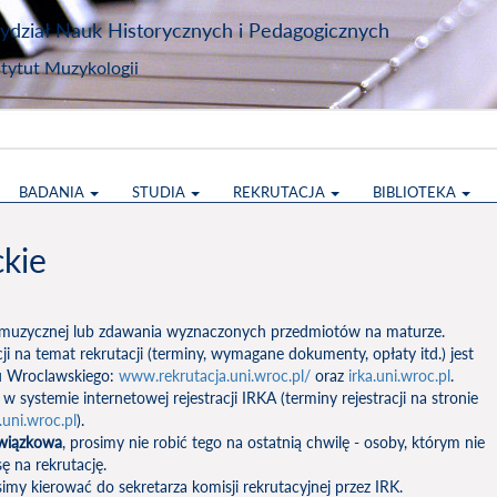
dział Nauk Historycznych i Pedagogicznych
stytut Muzykologii
BADANIA
STUDIA
REKRUTACJA
BIBLIOTEKA
ckie
muzycznej lub zdawania wyznaczonych przedmiotów na maturze.
na temat rekrutacji (terminy, wymagane dokumenty, opłaty itd.) jest
u Wroclawskiego:
www.rekrutacja.uni.wroc.pl/
oraz
irka.uni.wroc.pl
.
 systemie internetowej rejestracji IRKA (terminy rejestracji na stronie
.uni.wroc.pl
).
owiązkowa
, prosimy nie robić tego na ostatnią chwilę - osoby, którym nie
ę na rekrutację.
simy kierować do sekretarza komisji rekrutacyjnej przez IRK.