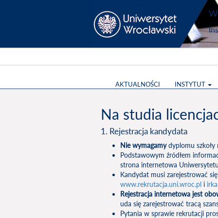
Wy
In
AKTUALNOŚCI
INSTYTUT
Na studia licencja
1. Rejestracja kandydata
Nie wymagamy
dyplomu szkoły 
Podstawowym źródłem informacji 
strona internetowa Uniwersytet
Kandydat musi zarejestrować się w
www.rekrutacja.uni.wroc.pl
i
irka
Rejestracja internetowa jest ob
uda się zarejestrować tracą szans
Pytania w sprawie rekrutacji pro