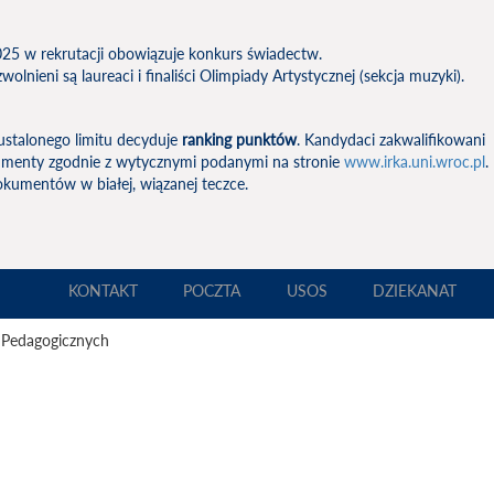
5 w rekrutacji obowiązuje konkurs świadectw.
lnieni są laureaci i finaliści Olimpiady Artystycznej (sekcja muzyki).
ustalonego limitu decyduje
ranking punktów
. Kandydaci zakwalifikowani
kumenty zgodnie z wytycznymi podanymi na stronie
www.irka.uni.wroc.pl
.
kumentów w białej, wiązanej teczce.
KONTAKT
POCZTA
USOS
DZIEKANAT
 Pedagogicznych