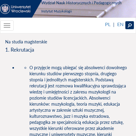
Wydział Nauk Historycznych i Pedagogicznych
Instytut Muzykologii
PL
EN
|
Toggle
navigationToggle
navigation
Na studia magisterskie
1. Rekrutacja
O przyjęcie mogą ubiegać się absolwenci dowolnego
kierunku studiów pierwszego stopnia, drugiego
stopnia i jednolitych magisterskich. Podstawą
rekrutacji jest rozmowa kwalifikacyjna sprawdzająca
wiedzę i umiejętności z zakresu muzykologii na
poziomie studiów licencjackich. Absolwenci
kierunków: muzykologia, teoria muzyki, edukacja
artystyczna w zakresie sztuki muzycznej,
kulturoznawstwo, jazz i muzyka estradowa,
pedagogika ze specjalnością edukacja przez sztukę,
wszystkie kierunki oferowane przez akademie
muzyczne i uniwersytety muzyczne, kierunki