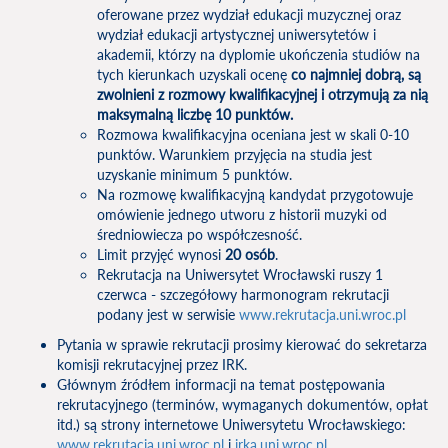
oferowane przez wydział edukacji muzycznej oraz
wydział edukacji artystycznej uniwersytetów i
akademii, którzy na dyplomie ukończenia studiów na
tych kierunkach uzyskali ocenę
co najmniej dobrą, są
zwolnieni z rozmowy kwalifikacyjnej i otrzymują za nią
maksymalną liczbę 10 punktów.
Rozmowa kwalifikacyjna oceniana jest w skali 0-10
punktów. Warunkiem przyjęcia na studia jest
uzyskanie minimum 5 punktów.
Na rozmowę kwalifikacyjną kandydat przygotowuje
omówienie jednego utworu z historii muzyki od
średniowiecza po współczesność.
Limit przyjęć wynosi
20 osób
.
Rekrutacja na Uniwersytet Wrocławski ruszy 1
czerwca - szczegółowy harmonogram rekrutacji
podany jest w serwisie
www.rekrutacja.uni.wroc.pl
Pytania w sprawie rekrutacji prosimy kierować do sekretarza
komisji rekrutacyjnej przez IRK.
Głównym źródłem informacji na temat postępowania
rekrutacyjnego (terminów, wymaganych dokumentów, opłat
itd.) są strony internetowe Uniwersytetu Wrocławskiego:
www.rekrutacja.uni.wroc.pl
i
irka.uni.wroc.pl
.