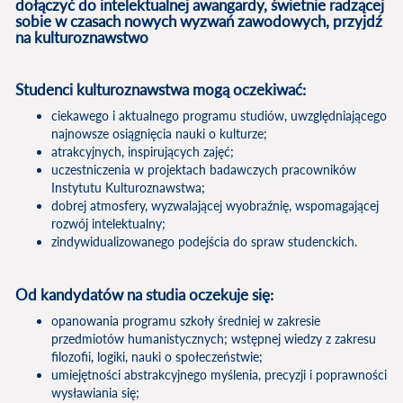
dołączyć do intelektualnej awangardy, świetnie radzącej
sobie w czasach nowych wyzwań zawodowych, przyjdź
na kulturoznawstwo
Studenci kulturoznawstwa mogą oczekiwać:
ciekawego i aktualnego programu studiów, uwzględniającego
najnowsze osiągnięcia nauki o kulturze;
atrakcyjnych, inspirujących zajęć;
uczestniczenia w projektach badawczych pracowników
Instytutu Kulturoznawstwa;
dobrej atmosfery, wyzwalającej wyobraźnię, wspomagającej
rozwój intelektualny;
zindywidualizowanego podejścia do spraw studenckich.
Od kandydat
ó
w na studia oczekuje się:
opanowania programu szkoły średniej w zakresie
przedmiotów humanistycznych; wstępnej wiedzy z zakresu
filozofii, logiki, nauki o społeczeństwie;
umiejętności abstrakcyjnego myślenia, precyzji i poprawności
wysławiania się;