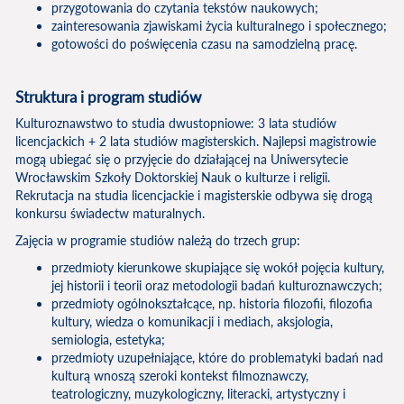
przygotowania do czytania tekstów naukowych;
zainteresowania zjawiskami życia kulturalnego i społecznego;
gotowości do poświęcenia czasu na samodzielną pracę.
Struktura i program studiów
Kulturoznawstwo to studia dwustopniowe: 3 lata studiów
licencjackich + 2 lata studiów magisterskich. Najlepsi magistrowie
mogą ubiegać się o przyjęcie do działającej na Uniwersytecie
Wrocławskim Szkoły Doktorskiej Nauk o kulturze i religii.
Rekrutacja na studia licencjackie i magisterskie odbywa się drogą
konkursu świadectw maturalnych.
Zajęcia w programie studiów należą do trzech grup:
przedmioty kierunkowe skupiające się wokół pojęcia kultury,
jej historii i teorii oraz metodologii badań kulturoznawczych;
przedmioty ogólnokształcące, np. historia filozofii, filozofia
kultury, wiedza o komunikacji i mediach, aksjologia,
semiologia, estetyka;
przedmioty uzupełniające, które do problematyki badań nad
kulturą wnoszą szeroki kontekst filmoznawczy,
teatrologiczny, muzykologiczny, literacki, artystyczny i