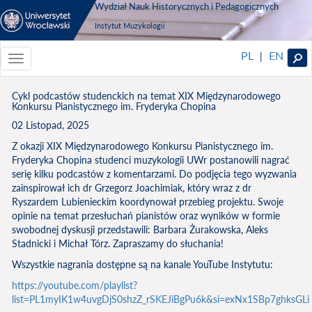
Wydział Nauk Historycznych i Pedagogicznych
Instytut Muzykologii
PL
EN
|
Toggle
navigationToggle
navigation
Cykl podcastów studenckich na temat XIX Międzynarodowego
Konkursu Pianistycznego im. Fryderyka Chopina
02 Listopad, 2025
Z okazji XIX Międzynarodowego Konkursu Pianistycznego im.
Fryderyka Chopina studenci muzykologii UWr postanowili nagrać
serię kilku podcastów z komentarzami. Do podjęcia tego wyzwania
zainspirował ich dr Grzegorz Joachimiak, który wraz z dr
Ryszardem Lubienieckim koordynował przebieg projektu. Swoje
opinie na temat przesłuchań pianistów oraz wyników w formie
swobodnej dyskusji przedstawili: Barbara Żurakowska, Aleks
Stadnicki i Michał Tórz. Zapraszamy do słuchania!
Wszystkie nagrania dostępne są na kanale YouTube Instytutu:
https://youtube.com/playlist?
list=PL1myIK1w4uvgDjS0shzZ_rSKEJiBgPu6k&si=exNx1SBp7ghksGLi