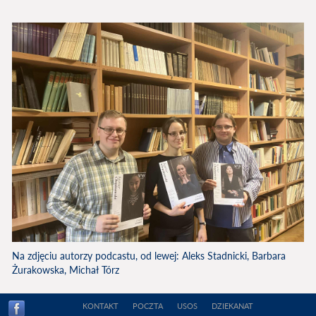
Na zdjęciu autorzy podcastu, od lewej: Aleks Stadnicki, Barbara
Żurakowska, Michał Tórz
KONTAKT
POCZTA
USOS
DZIEKANAT