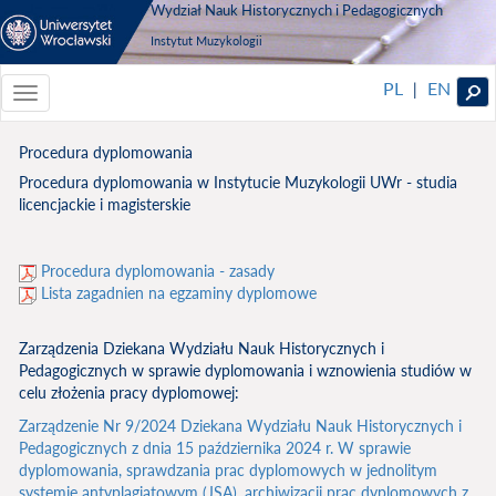
Wydział Nauk Historycznych i Pedagogicznych
Instytut Muzykologii
PL
EN
|
Toggle
navigationToggle
navigation
Procedura dyplomowania
Procedura dyplomowania w Instytucie Muzykologii UWr - studia
licencjackie i magisterskie
Procedura dyplomowania - zasady
Lista zagadnien na egzaminy dyplomowe
Zarządzenia Dziekana Wydziału Nauk Historycznych i
Pedagogicznych w sprawie dyplomowania i wznowienia studiów w
celu złożenia pracy dyplomowej:
Z
arządzenie Nr 9/2024 Dziekana Wydziału Nauk Historycznych i
Pedagogicznych z dnia 15 października 2024 r. W sprawie
dyplomowania, sprawdzania prac dyplomowych w jednolitym
systemie antyplagiatowym (JSA), archiwizacji prac dyplomowych z