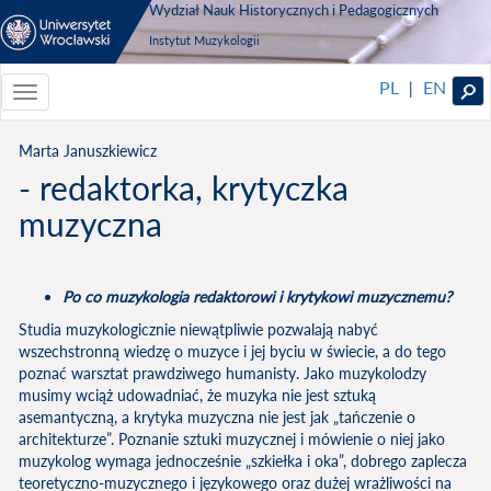
Wydział Nauk Historycznych i Pedagogicznych
Instytut Muzykologii
PL
EN
|
Toggle
navigationToggle
navigation
Marta Januszkiewicz
- redaktorka, krytyczka
muzyczna
Po co muzykologia redaktorowi i krytykowi muzycznemu?
Studia muzykologicznie niewątpliwie pozwalają nabyć
wszechstronną wiedzę o muzyce i jej byciu w świecie, a do tego
poznać warsztat prawdziwego humanisty. Jako muzykolodzy
musimy wciąż udowadniać, że muzyka nie jest sztuką
asemantyczną, a krytyka muzyczna nie jest jak „tańczenie o
architekturze”. Poznanie sztuki muzycznej i mówienie o niej jako
muzykolog wymaga jednocześnie „szkiełka i oka”, dobrego zaplecza
teoretyczno-muzycznego i językowego oraz dużej wrażliwości na