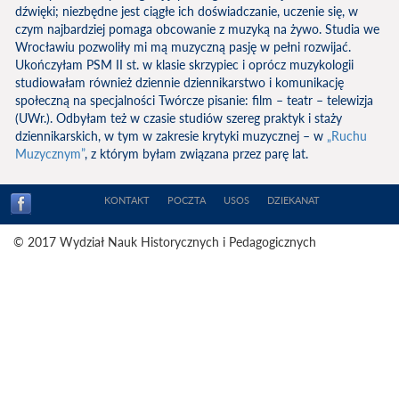
dźwięki; niezbędne jest ciągłe ich doświadczanie, uczenie się, w
czym najbardziej pomaga obcowanie z muzyką na żywo. Studia we
Wrocławiu pozwoliły mi mą muzyczną pasję w pełni rozwijać.
Ukończyłam PSM II st. w klasie skrzypiec i oprócz muzykologii
studiowałam również dziennie dziennikarstwo i komunikację
społeczną na specjalności Twórcze pisanie: film – teatr – telewizja
(UWr.). Odbyłam też w czasie studiów szereg praktyk i staży
dziennikarskich, w tym w zakresie krytyki muzycznej – w
„Ruchu
Muzycznym”
, z którym byłam związana przez parę lat.
KONTAKT
POCZTA
USOS
DZIEKANAT
© 2017 Wydział Nauk Historycznych i Pedagogicznych