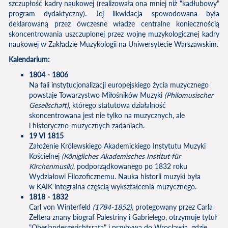
szczupłość kadry naukowej (realizowała ona mniej niż "kadłubowy"
program dydaktyczny). Jej likwidacja spowodowana była
deklarowaną przez ówczesne władze centralne koniecznością
skoncentrowania uszczuplonej przez wojnę muzykologicznej kadry
naukowej w Zakładzie Muzykologii na Uniwersytecie Warszawskim.
Kalendarium:
1804 - 1806
Na fali instytucjonalizacji europejskiego życia muzycznego
powstaje Towarzystwo Miłośników Muzyki
(
Philomusischer
Gesellschaft
)
, którego statutowa działalność
skoncentrowana jest nie tylko na muzycznych, ale
i historyczno-muzycznych zadaniach.
19 VI 1815
Założenie Królewskiego Akademickiego Instytutu Muzyki
Kościelnej
(
Königliches Akademisches Institut für
Kirchenmusik
)
, podporządkowanego po 1832 roku
Wydziałowi Filozoficznemu. Nauka historii muzyki była
w KAIK integralna częścią wykształcenia muzycznego.
1818 - 1832
Carl von Winterfeld
(1784-1852)
, protegowany przez Carla
Zeltera znany biograf Palestriny i Gabrielego, otrzymuje tytuł
"Oberlandesgerichtsrata" i przybywa do Wrocławia, gdzie