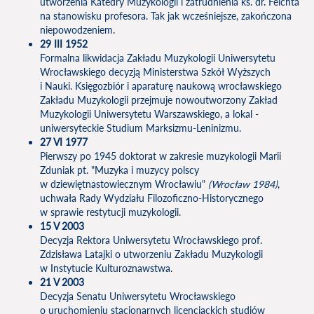
utworzenia Katedry Muzykologii i zatrudnienia ks. dr. Feichta
na stanowisku profesora. Tak jak wcześniejsze, zakończona
niepowodzeniem.
29 III 1952
Formalna likwidacja Zakładu Muzykologii Uniwersytetu
Wrocławskiego decyzją Ministerstwa Szkół Wyższych
i Nauki. Księgozbiór i aparaturę naukową wrocławskiego
Zakładu Muzykologii przejmuje nowoutworzony Zakład
Muzykologii Uniwersytetu Warszawskiego, a lokal -
uniwersyteckie Studium Marksizmu-Leninizmu.
27 VI 1977
Pierwszy po 1945 doktorat w zakresie muzykologii Marii
Zduniak pt. "Muzyka i muzycy polscy
w dziewiętnastowiecznym Wrocławiu"
(Wrocław 1984)
,
uchwała Rady Wydziału Filozoficzno-Historycznego
w sprawie restytucji muzykologii.
15 V 2003
Decyzja Rektora Uniwersytetu Wrocławskiego prof.
Zdzisława Latajki o utworzeniu Zakładu Muzykologii
w Instytucie Kulturoznawstwa.
21 V 2003
Decyzja Senatu Uniwersytetu Wrocławskiego
o uruchomieniu stacjonarnych licencjackich studiów