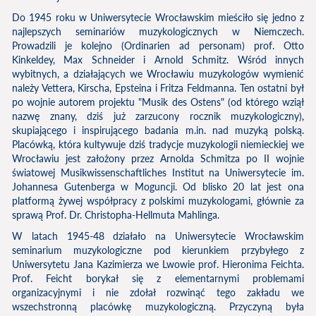
Do 1945 roku w Uniwersytecie Wrocławskim mieściło się jedno z
najlepszych seminariów muzykologicznych w Niemczech.
Prowadzili je kolejno (Ordinarien ad personam) prof. Otto
Kinkeldey, Max Schneider i Arnold Schmitz. Wśród innych
wybitnych, a działających we Wrocławiu muzykologów wymienić
należy Vettera, Kirscha, Epsteina i Fritza Feldmanna. Ten ostatni był
po wojnie autorem projektu "Musik des Ostens" (od którego wziął
nazwę znany, dziś już zarzucony rocznik muzykologiczny),
skupiającego i inspirującego badania m.in. nad muzyką polską.
Placówką, która kultywuje dziś tradycje muzykologii niemieckiej we
Wrocławiu jest założony przez Arnolda Schmitza po II wojnie
światowej Musikwissenschaftliches Institut na Uniwersytecie im.
Johannesa Gutenberga w Moguncji. Od blisko 20 lat jest ona
platformą żywej współpracy z polskimi muzykologami, głównie za
sprawą Prof. Dr. Christopha-Hellmuta Mahlinga.
W latach 1945-48 działało na Uniwersytecie Wrocławskim
seminarium muzykologiczne pod kierunkiem przybyłego z
Uniwersytetu Jana Kazimierza we Lwowie prof. Hieronima Feichta.
Prof. Feicht borykał się z elementarnymi problemami
organizacyjnymi i nie zdołał rozwinąć tego zakładu we
wszechstronną placówkę muzykologiczną. Przyczyną była