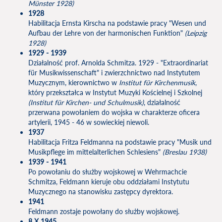
Münster 1928)
1928
Habilitacja Ernsta Kirscha na podstawie pracy "Wesen und
Aufbau der Lehre von der harmonischen Funktion"
(Leipzig
1928)
1929 - 1939
Działalność prof. Arnolda Schmitza. 1929 - "Extraordinariat
für Musikwissenschaft" i zwierzchnictwo nad Instytutem
Muzycznym, kierownictwo w
Institut für Kirchenmusik
,
który przekształca w Instytut Muzyki Kościelnej i Szkolnej
(
Institut für Kirchen- und Schulmusik
)
, działalność
przerwana powołaniem do wojska w charakterze oficera
artylerii, 1945 - 46 w sowieckiej niewoli.
1937
Habilitacja Fritza Feldmanna na podstawie pracy "Musik und
Musikpflege im mittelalterlichen Schlesiens"
(Breslau 1938)
1939 - 1941
Po powołaniu do służby wojskowej w Wehrmachcie
Schmitza, Feldmann kieruje obu oddziałami Instytutu
Muzycznego na stanowisku zastępcy dyrektora.
1941
Feldmann zostaje powołany do służby wojskowej.
8 X 1945