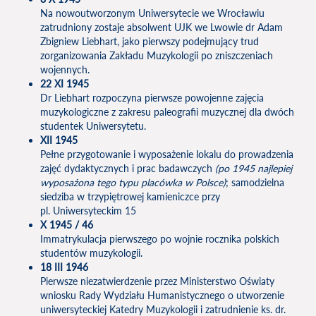
Na nowoutworzonym Uniwersytecie we Wrocławiu
zatrudniony zostaje absolwent UJK we Lwowie dr Adam
Zbigniew Liebhart, jako pierwszy podejmujący trud
zorganizowania Zakładu Muzykologii po zniszczeniach
wojennych.
22 XI 1945
Dr Liebhart rozpoczyna pierwsze powojenne zajęcia
muzykologiczne z zakresu paleografii muzycznej dla dwóch
studentek Uniwersytetu.
XII 1945
Pełne przygotowanie i wyposażenie lokalu do prowadzenia
zajęć dydaktycznych i prac badawczych
(po 1945 najlepiej
wyposażona tego typu placówka w Polsce)
; samodzielna
siedziba w trzypiętrowej kamieniczce przy
pl. Uniwersyteckim 15
X 1945 / 46
Immatrykulacja pierwszego po wojnie rocznika polskich
studentów muzykologii.
18 III 1946
Pierwsze niezatwierdzenie przez Ministerstwo Oświaty
wniosku Rady Wydziału Humanistycznego o utworzenie
uniwersyteckiej Katedry Muzykologii i zatrudnienie ks. dr.