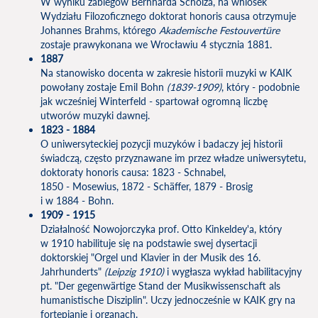
W wyniku zabiegów Bernharda Scholza, na wniosek
Wydziału Filozoficznego doktorat honoris causa otrzymuje
Johannes Brahms, którego
Akademische Festouvertüre
zostaje prawykonana we Wrocławiu 4 stycznia 1881.
1887
Na stanowisko docenta w zakresie historii muzyki w KAIK
powołany zostaje Emil Bohn
(1839-1909)
, który - podobnie
jak wcześniej Winterfeld - spartował ogromną liczbę
utworów muzyki dawnej.
1823 - 1884
O uniwersyteckiej pozycji muzyków i badaczy jej historii
świadczą, często przyznawane im przez władze uniwersytetu,
doktoraty honoris causa: 1823 - Schnabel,
1850 - Mosewius, 1872 - Schäffer, 1879 - Brosig
i w 1884 - Bohn.
1909 - 1915
Działalność Nowojorczyka prof. Otto Kinkeldey'a, który
w 1910 habilituje się na podstawie swej dysertacji
doktorskiej "Orgel und Klavier in der Musik des 16.
Jahrhunderts"
(Leipzig 1910)
i wygłasza wykład habilitacyjny
pt. "Der gegenwärtige Stand der Musikwissenschaft als
humanistische Disziplin". Uczy jednocześnie w KAIK gry na
fortepianie i organach.