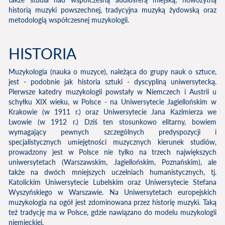
historią muzyki powszechnej, tradycyjna muzyką żydowską oraz
metodologią współczesnej muzykologii.
HISTORIA
Muzykologia (nauka o muzyce), należąca do grupy nauk o sztuce,
jest - podobnie jak historia sztuki - dyscypliną uniwersytecką.
Pierwsze katedry muzykologii powstały w Niemczech i Austrii u
schyłku XIX wieku, w Polsce - na Uniwersytecie Jagiellońskim w
Krakowie (w 1911 r.) oraz Uniwersytecie Jana Kazimierza we
Lwowie (w 1912 r.) Dziś ten stosunkowo elitarny, bowiem
wymagający pewnych szczególnych predyspozycji i
specjalistycznych umiejętności muzycznych kierunek studiów,
prowadzony jest w Polsce nie tylko na trzech największych
uniwersytetach (Warszawskim, Jagiellońskim, Poznańskim), ale
także na dwóch mniejszych uczelniach humanistycznych, tj.
Katolickim Uniwersytecie Lubelskim oraz Uniwersytecie Stefana
Wyszyńskiego w Warszawie. Na Uniwersytetach europejskich
muzykologia na ogół jest zdominowana przez historię muzyki. Taką
też tradycję ma w Polsce, gdzie nawiązano do modelu muzykologii
niemieckiej.