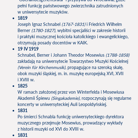
pełni funkcję państwowego zwierzchnika zatrudnionych
w uniwersytecie muzyków.
1819
Joseph Ignaz Schnabel
(1767-1831)
i Friedrich Wilhelm
Berner
(1780-1827)
, wybitni specjaliści w zakresie historii
i praktyki muzycznej kościoła katolickiego i ewangelickiego,
otrzymują posady docentów w KAIK.
19 IV 1919
Schnabel, Berner i Johann Theodor Mosewius
(1788-1858)
zakładają na uniwersytecie Towarzystwo Muzyki Kościelnej
(
Verein für Kirchenmusik
)
, propagujące na szeroką skalę,
obok muzyki śląskiej, m. in. muzykę europejską XVI, XVII
i XVIII w.
1825
W ramach założonej przez von Winterfelda i Mosewiusa
Akademii Śpiewu
(
Singakademie
)
, rozpoczynają się regularne
koncerty w uniwersyteckiej Auli Leopoldyńskiej.
1831
Po śmierci Schnabla funkcję uniwersyteckiego dyrektora
muzycznego przejmuje Mosewius, prowadzący wykłady
z historii muzyki od XVI do XVIII w.
1831