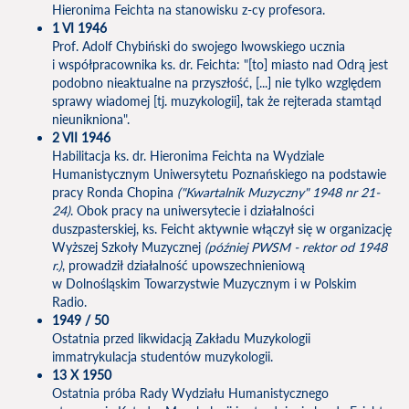
Hieronima Feichta na stanowisku z-cy profesora.
1 VI 1946
Prof. Adolf Chybiński do swojego lwowskiego ucznia
i współpracownika ks. dr. Feichta: "[to] miasto nad Odrą jest
podobno nieaktualne na przyszłość, [...] nie tylko względem
sprawy wiadomej [tj. muzykologii], tak że rejterada stamtąd
nieunikniona".
2 VII 1946
Habilitacja ks. dr. Hieronima Feichta na Wydziale
Humanistycznym Uniwersytetu Poznańskiego na podstawie
pracy Ronda Chopina
("Kwartalnik Muzyczny" 1948 nr 21-
24)
. Obok pracy na uniwersytecie i działalności
duszpasterskiej, ks. Feicht aktywnie włączył się w organizację
Wyższej Szkoły Muzycznej
(później PWSM - rektor od 1948
r.)
, prowadził działalność upowszechnieniową
w Dolnośląskim Towarzystwie Muzycznym i w Polskim
Radio.
1949 / 50
Ostatnia przed likwidacją Zakładu Muzykologii
immatrykulacja studentów muzykologii.
13 X 1950
Ostatnia próba Rady Wydziału Humanistycznego