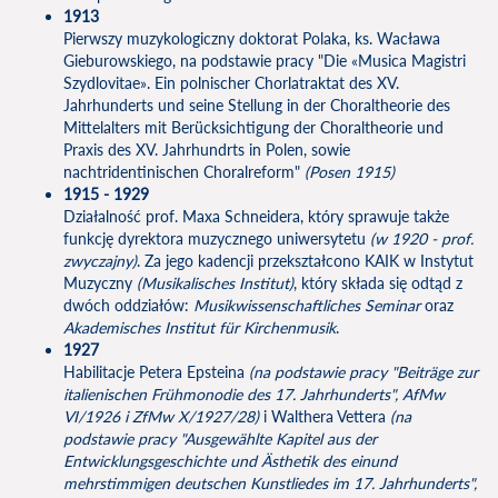
1913
Pierwszy muzykologiczny doktorat Polaka, ks. Wacława
Gieburowskiego, na podstawie pracy "Die «Musica Magistri
Szydlovitae». Ein polnischer Chorlatraktat des XV.
Jahrhunderts und seine Stellung in der Choraltheorie des
Mittelalters mit Berücksichtigung der Choraltheorie und
Praxis des XV. Jahrhundrts in Polen, sowie
nachtridentinischen Choralreform"
(Posen 1915)
1915 - 1929
Działalność prof. Maxa Schneidera, który sprawuje także
funkcję dyrektora muzycznego uniwersytetu
(w 1920 - prof.
zwyczajny)
. Za jego kadencji przekształcono KAIK w Instytut
Muzyczny
(
Musikalisches Institut
)
, który składa się odtąd z
dwóch oddziałów:
Musikwissenschaftliches Seminar
oraz
Akademisches Institut für Kirchenmusik
.
1927
Habilitacje Petera Epsteina
(na podstawie pracy "Beiträge zur
italienischen Frühmonodie des 17. Jahrhunderts", AfMw
VI/1926 i ZfMw X/1927/28)
i Walthera Vettera
(na
podstawie pracy "Ausgewählte Kapitel aus der
Entwicklungsgeschichte und Ästhetik des einund
mehrstimmigen deutschen Kunstliedes im 17. Jahrhunderts",