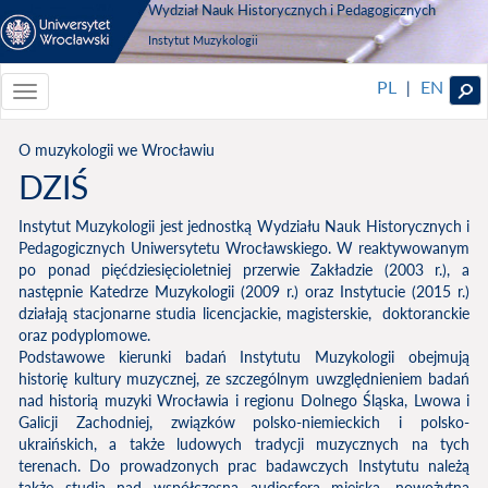
Wydział Nauk Historycznych i Pedagogicznych
Instytut Muzykologii
PL
EN
|
Toggle
navigationToggle
navigation
O muzykologii we Wrocławiu
DZIŚ
Instytut Muzykologii jest jednostką Wydziału Nauk Historycznych i
Pedagogicznych Uniwersytetu Wrocławskiego. W reaktywowanym
po ponad pięćdziesięcioletniej przerwie Zakładzie (2003 r.), a
następnie Katedrze Muzykologii (2009 r.) oraz Instytucie (2015 r.)
działają stacjonarne studia licencjackie, magisterskie, doktoranckie
oraz podyplomowe.
Podstawowe kierunki badań Instytutu Muzykologii obejmują
historię kultury muzycznej, ze szczególnym uwzględnieniem badań
nad historią muzyki Wrocławia i regionu Dolnego Śląska, Lwowa i
Galicji Zachodniej, związków polsko-niemieckich i polsko-
ukraińskich, a także ludowych tradycji muzycznych na tych
terenach. Do prowadzonych prac badawczych Instytutu należą
także studia nad współczesną audiosferą miejską, nowożytną