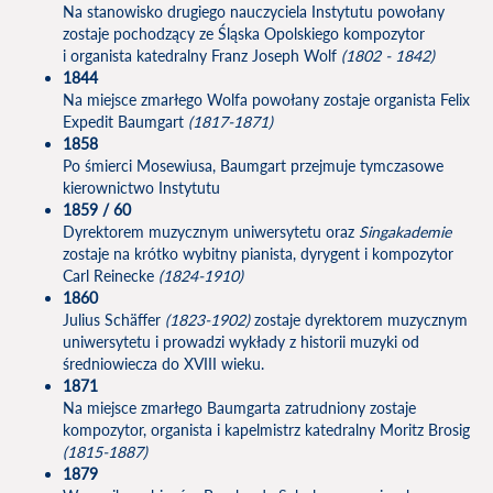
Na stanowisko drugiego nauczyciela Instytutu powołany
zostaje pochodzący ze Śląska Opolskiego kompozytor
i organista katedralny Franz Joseph Wolf
(1802 - 1842)
1844
Na miejsce zmarłego Wolfa powołany zostaje organista Felix
Expedit Baumgart
(1817-1871)
1858
Po śmierci Mosewiusa, Baumgart przejmuje tymczasowe
kierownictwo Instytutu
1859 / 60
Dyrektorem muzycznym uniwersytetu oraz
Singakademie
zostaje na krótko wybitny pianista, dyrygent i kompozytor
Carl Reinecke
(1824-1910)
1860
Julius Schäffer
(1823-1902)
zostaje dyrektorem muzycznym
uniwersytetu i prowadzi wykłady z historii muzyki od
średniowiecza do XVIII wieku.
1871
Na miejsce zmarłego Baumgarta zatrudniony zostaje
kompozytor, organista i kapelmistrz katedralny Moritz Brosig
(1815-1887)
1879