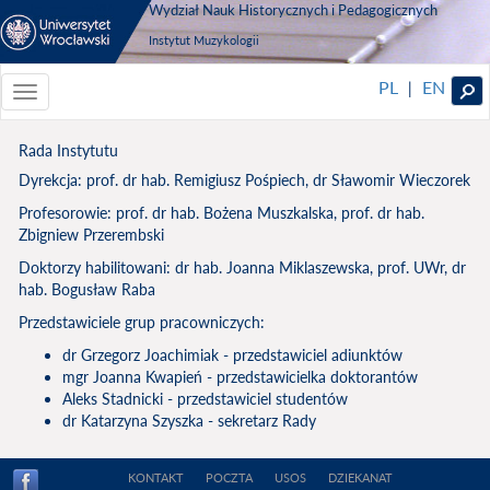
Wydział Nauk Historycznych i Pedagogicznych
Instytut Muzykologii
PL
EN
|
Toggle
navigationToggle
navigation
Rada Instytutu
Dyrekcja: prof. dr hab. Remigiusz Pośpiech, dr Sławomir Wieczorek
Profesorowie: prof. dr hab. Bożena Muszkalska, prof. dr hab.
Zbigniew Przerembski
Doktorzy habilitowani: dr hab. Joanna Miklaszewska, prof. UWr, dr
hab. Bogusław Raba
Przedstawiciele grup pracowniczych:
dr Grzegorz Joachimiak - przedstawiciel adiunktów
mgr Joanna Kwapień - przedstawicielka doktorantów
Aleks Stadnicki - przedstawiciel studentów
dr Katarzyna Szyszka - sekretarz Rady
KONTAKT
POCZTA
USOS
DZIEKANAT