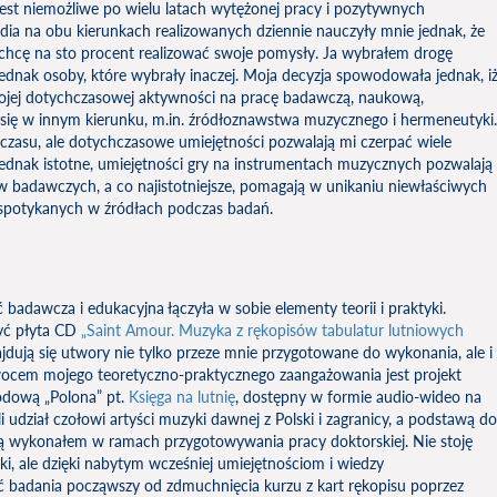
jest niemożliwe po wielu latach wytężonej pracy i pozytywnych
dia na obu kierunkach realizowanych dziennie nauczyły mnie jednak, że
i chcę na sto procent realizować swoje pomysły. Ja wybrałem drogę
ednak osoby, które wybrały inaczej. Moja decyzja spowodowała jednak, i
wojej dotychczasowej aktywności na pracę badawczą, naukową,
e się w innym kierunku, m.in. źródłoznawstwa muzycznego i hermeneutyki.
 czasu, ale dotychczasowe umiejętności pozwalają mi czerpać wiele
jednak istotne, umiejętności gry na instrumentach muzycznych pozwalają
 badawczych, a co najistotniejsze, pomagają w unikaniu niewłaściwych
spotykanych w źródłach podczas badań.
badawcza i edukacyjna łączyła w sobie elementy teorii i praktyki.
yć płyta CD
„Saint Amour. Muzyka z rękopisów tabulatur lutniowych
najdują się utwory nie tylko przeze mnie przygotowane do wykonania, ale i
ocem mojego teoretyczno-praktycznego zaangażowania jest projekt
odową „Polona” pt.
Księga na lutnię
, dostępny w formie audio-wideo na
 udział czołowi artyści muzyki dawnej z Polski i zagranicy, a podstawą do
tórą wykonałem w ramach przygotowywania pracy doktorskiej. Nie stoję
, ale dzięki nabytym wcześniej umiejętnościom i wiedzy
ć badania począwszy od zdmuchnięcia kurzu z kart rękopisu poprzez