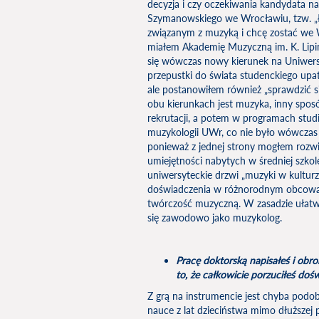
decyzja i czy oczekiwania kandydata n
Szymanowskiego we Wrocławiu, tzw. „Ło
związanym z muzyką i chcę zostać we 
miałem Akademię Muzyczną im. K. Lipińs
się wówczas nowy kierunek na Uniwers
przepustki do świata studenckiego up
ale postanowiłem również „sprawdzić s
obu kierunkach jest muzyka, inny spos
rekrutacji, a potem w programach stud
muzykologii UWr, co nie było wówczas
ponieważ z jednej strony mogłem rozw
umiejętności nabytych w średniej szkole
uniwersyteckie drzwi „muzyki w kulturz
doświadczenia w różnorodnym obcowa
twórczość muzyczną. W zasadzie ułatwi
się zawodowo jako muzykolog.
Pracę doktorską napisałeś i obr
to, że całkowicie porzuciłeś do
Z grą na instrumencie jest chyba podob
nauce z lat dzieciństwa mimo dłuższej 