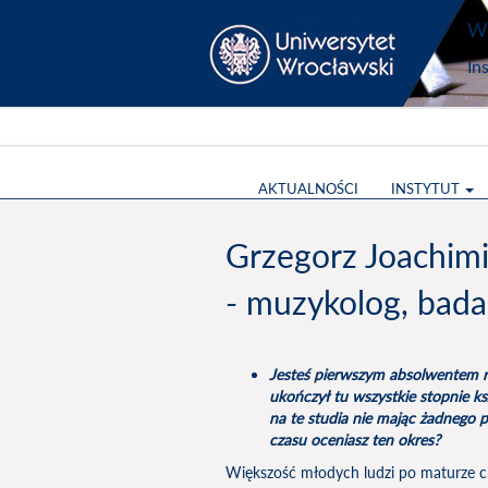
Wy
In
AKTUALNOŚCI
INSTYTUT
Grzegorz Joachim
- muzykolog, bad
Jesteś pierwszym absolwentem r
ukończył tu wszystkie stopnie ks
na te studia nie mając żadnego 
czasu oceniasz ten okres?
Większość młodych ludzi po maturze c