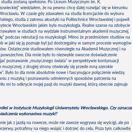
a studia zostaną spełnione. Po Liceum Muzycznym im. K.
wieckiej” wiedziałem, że na pewno chcę dalej rozwijać się w kierunku
Wrocławiu. W czasie gdy zdawałem na studia licencjackie do wyboru
kiego, studia z zakresu akustyki na Politechnice Wrocławskiej i pojawił
ytecie Wrocławskim jakim była muzykologia. Realne szanse na zdobycie
atrywałem w studiach na wydziale instrumentalnym akademii muzycznej,
ię” podczas rekrutacji na muzykologii. Mimo że przedmiotem studiów na
ób w jaki się ją poznaje był już dostrzegalny w samym procesie wymogów
iów. Ostatecznie studiowałem równolegle na Akademii Muzycznej i na
 powszechne. Dla mnie było to niezwykle owocne doświadczenie
ijać poznawanie „muzycznego świata” w perspektywie kontynuacji
 muzycznej, z drugiej strony otwierały się przede mną szerokie
e”. Było to dla mnie absolutnie nowe i fascynujące połączenie wiedzy,
niu z muzyką i poznawaniu odmiennych sposobów patrzenia na
ło mi to odkrycie mojej pasji do muzyki dawnej, którą obecnie zajmuje
oniłeś w Instytucie Muzykologii Uniwersytetu Wrocławskiego. Czy oznacza
świadczenia wykonastwa muzyki?
nie jak z jazdą na rowerze, może nie zawsze wygrywa się wyścigi, ale po
przerwy, potrafimy na niego wsiąść i dotrzeć do celu. Poza tym całkowite