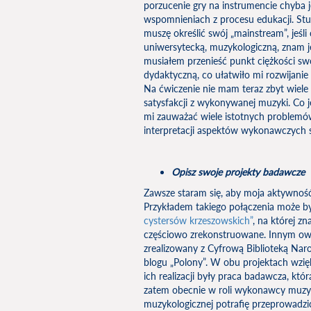
porzucenie gry na instrumencie chyba 
wspomnieniach z procesu edukacji. Stu
muszę określić swój „mainstream”, jeśl
uniwersytecką, muzykologiczną, znam j
musiałem przenieść punkt ciężkości s
dydaktyczną, co ułatwiło mi rozwijani
Na ćwiczenie nie mam teraz zbyt wiele
satysfakcji z wykonywanej muzyki. Co 
mi zauważać wiele istotnych problemów
interpretacji aspektów wykonawczych 
Opisz swoje projekty badawcze
Zawsze staram się, aby moja aktywność 
Przykładem takiego połączenia może b
cystersów krzeszowskich”
, na której z
częściowo zrekonstruowane. Innym ow
zrealizowany z Cyfrową Biblioteką Nar
blogu „Polony”. W obu projektach wzięli
ich realizacji były praca badawcza, k
zatem obecnie w roli wykonawcy muzyki
muzykologicznej potrafię przeprowadzi