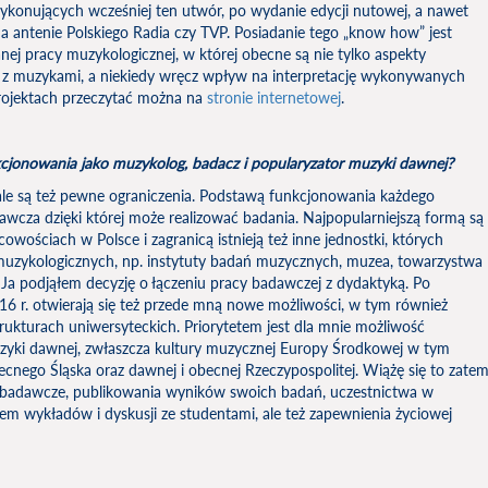
ykonujących wcześniej ten utwór, po wydanie edycji nutowej, a nawet
na antenie Polskiego Radia czy TVP. Posiadanie tego „know how” jest
j pracy muzykologicznej, w której obecne są nie tylko aspekty
t z muzykami, a niekiedy wręcz wpływ na interpretację wykonywanych
rojektach przeczytać można na
stronie internetowej
.
kcjonowania jako muzykolog, badacz i popularyzator muzyki dawnej?
ale są też pewne ograniczenia. Podstawą funkcjonowania każdego
wcza dzięki której może realizować badania. Najpopularniejszą formą są
cowościach w Polsce i zagranicą istnieją też inne jednostki, których
uzykologicznych, np. instytuty badań muzycznych, muzea, towarzystwa
 Ja podjąłem decyzję o łączeniu pracy badawczej z dydaktyką. Po
6 r. otwierają się też przede mną nowe możliwości, w tym również
rukturach uniwersyteckich. Priorytetem jest dla mnie możliwość
uzyki dawnej, zwłaszcza kultury muzycznej Europy Środkowej w tym
ecnego Śląska oraz dawnej i obecnej Rzeczypospolitej. Wiążę się to zate
ty badawcze, publikowania wyników swoich badań, uczestnictwa w
 wykładów i dyskusji ze studentami, ale też zapewnienia życiowej