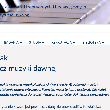
dział Nauk Historycznych i Pedagogicznych
stytut Muzykologii
BADANIA
STUDIA
REKRUTACJA
BIBLIOTEKA
iak
acz muzyki dawnej
eaktywowanej muzykologii na Uniwersytecie Wrocławskim, który
ztałcenia uniwersyteckiego: licencjat, magisterium i doktorat. Zdawałeś
punktu odniesienia do wcześniejszych roczników. Jak teraz z perspektywy
hyba nie zawsze jest pewna czy dany kierunek studiów to właściwa