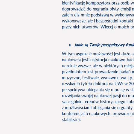
identyfikację kompozytora oraz osób w
doprowadzić do nagrania płyty, emisji 
zatem dla mnie podstawą w wykonywane
wykonawcze, ale i bezpośredni kontak
przez nich utworów. Więcej o moich p
Jakie są Twoje perspektywy fun
W tym aspekcie możliwości jest dużo, 
naukowca jest instytucja naukowo-bada
uczelnie wyższe, ale w niektórych miejs
przedmiotem jest prowadzenie badań m
muzyczne, festiwale, wydawnictwa itp.
uzyskaniu tytułu doktora na UWr w 201
perspektywa ubiegania się o pracę w st
rozwijania swojej naukowej pasji do m
szczególnie terenów historycznego i ob
z możliwościami ubiegania się o gran
konferencjach naukowych, prowadzeniem
stabilizacji.