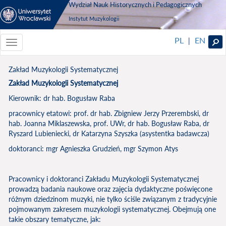
Wydział Nauk Historycznych i Pedagogicznych
Instytut Muzykologii
PL
EN
|
Toggle
navigationToggle
navigation
Zakład Muzykologii Systematycznej
Zakład Muzykologii Systematycznej
Kierownik: dr hab. Bogusław Raba
pracownicy etatowi: prof. dr hab. Zbigniew Jerzy Przerembski, dr
hab. Joanna Miklaszewska, prof. UWr, dr hab. Bogusław Raba, dr
Ryszard Lubieniecki, dr Katarzyna Szyszka (asystentka badawcza)
doktoranci: mgr Agnieszka Grudzień, mgr Szymon Atys
Pracownicy i doktoranci Zakładu Muzykologii Systematycznej
prowadzą badania naukowe oraz zajęcia dydaktyczne poświęcone
różnym dziedzinom muzyki, nie tylko ściśle związanym z tradycyjnie
pojmowanym zakresem muzykologii systematycznej. Obejmują one
takie obszary tematyczne, jak: