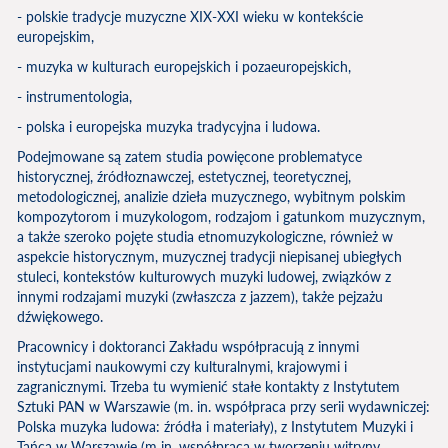
- polskie tradycje muzyczne XIX-XXI wieku w kontekście
europejskim,
- muzyka w kulturach europejskich i pozaeuropejskich,
- instrumentologia,
- polska i europejska muzyka tradycyjna i ludowa.
Podejmowane są zatem studia powięcone problematyce
historycznej, źródłoznawczej, estetycznej, teoretycznej,
metodologicznej, analizie dzieła muzycznego, wybitnym polskim
kompozytorom i muzykologom, rodzajom i gatunkom muzycznym,
a także szeroko pojęte studia etnomuzykologiczne, również w
aspekcie historycznym, muzycznej tradycji niepisanej ubiegłych
stuleci, kontekstów kulturowych muzyki ludowej, związków z
innymi rodzajami muzyki (zwłaszcza z jazzem), także pejzażu
dźwiękowego.
Pracownicy i doktoranci Zakładu współpracują z innymi
instytucjami naukowymi czy kulturalnymi, krajowymi i
zagranicznymi. Trzeba tu wymienić stałe kontakty z Instytutem
Sztuki PAN w Warszawie (m. in. współpraca przy serii wydawniczej:
Polska muzyka ludowa: źródła i materiały), z Instytutem Muzyki i
Tańca w Warszawie (m in. współpraca w tworzeniu witryny