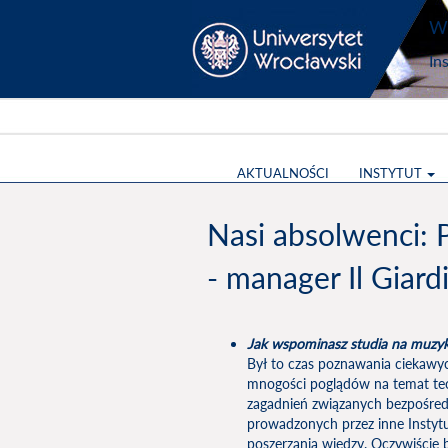
Wy
In
AKTUALNOŚCI
INSTYTUT
Nasi absolwenci:
- manager Il Giar
Jak wspominasz studia na muzyk
Był to czas poznawania ciekawyc
mnogości poglądów na temat teori
zagadnień związanych bezpośred
prowadzonych przez inne Instytu
poszerzania wiedzy. Oczywiście b