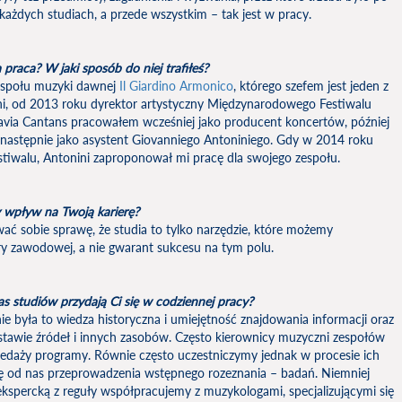
 każdych studiach, a przede wszystkim – tak jest w pracy.
raca? W jaki sposób do niej trafiłeś?
espołu muzyki dawnej
Il Giardino Armonico
, którego szefem jest jeden z
nini, od 2013 roku dyrektor artystyczny Międzynarodowego Festiwalu
lavia Cantans pracowałem wcześniej jako producent koncertów, później
 następnie jako asystent Giovanniego Antoniniego. Gdy w 2014 roku
estiwalu, Antonini zaproponował mi pracę dla swojego zespołu.
 wpływ na Twoją karierę?
wać sobie sprawę, że studia to tylko narzędzie, które możemy
y zawodowej, a nie gwarant sukcesu na tym polu.
s studiów przydają Ci się w codziennej pracy?
była to wiedza historyczna i umiejętność znajdowania informacji oraz
stawie źródeł i innych zasobów. Często kierownicy muzyczni zespołów
daży programy. Równie często uczestniczymy jednak w procesie ich
 od nas przeprowadzenia wstępnego rozeznania – badań. Niemniej
ę ekspercką z reguły współpracujemy z muzykologami, specjalizującymi się