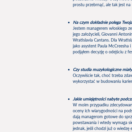
prostu przebrnąć, ale tak jest na
Na czym dokładnie polega Twoja p
Jestem managerem włoskiego z
jego założycieli, Giovanni Anto
Wratislavia Cantans. Dla Wratis
jako asystent Paula McCreesha i
podjąłem decyzję o odejściu z f
Czy studia muzykologiczne miały
Oczywiście tak, choć trzeba zda
wykorzystać w budowaniu karier
Jakie umiejętności nabyte podcza
W moim przypadku zdecydowanie 
oceny ich wiarygodności na pod
dają managerom gotowe do sprze
powstawania i wtedy wymaga się
jednak, jeśli chodzi już o wiedz