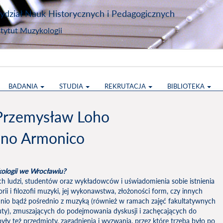
dział Nauk Historycznych i Pedagogicznych
stytut Muzykologii
BADANIA
STUDIA
REKRUTACJA
BIBLIOTEKA
 Przemysław Loho
dino Armonico
ologii we Wrocławiu?
h ludzi, studentów oraz wykładowców i uświadomienia sobie istnienia
i i filozofii muzyki, jej wykonawstwa, złożoności form, czy innych
nio bądź pośrednio z muzyką (również w ramach zajęć fakultatywnych
ty), zmuszających do podejmowania dyskusji i zachęcających do
yły też przedmioty, zagadnienia i wyzwania, przez które trzeba było po