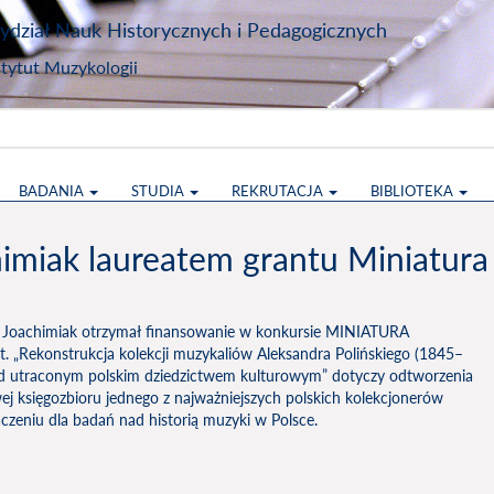
dział Nauk Historycznych i Pedagogicznych
stytut Muzykologii
BADANIA
STUDIA
REKRUTACJA
BIBLIOTEKA
imiak laureatem grantu Miniatura
rz Joachimiak otrzymał finansowanie w konkursie MINIATURA
 „Rekonstrukcja kolekcji muzykaliów Aleksandra Polińskiego (1845–
ad utraconym polskim dziedzictwem kulturowym” dotyczy odtworzenia
ej księgozbioru jednego z najważniejszych polskich kolekcjonerów
eniu dla badań nad historią muzyki w Polsce.