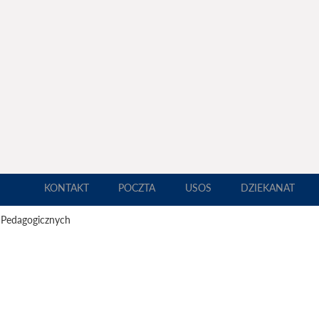
KONTAKT
POCZTA
USOS
DZIEKANAT
 Pedagogicznych