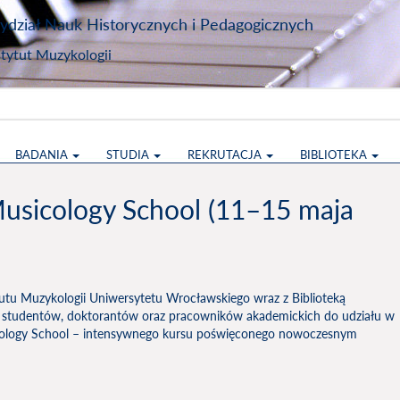
dział Nauk Historycznych i Pedagogicznych
stytut Muzykologii
BADANIA
STUDIA
REKRUTACJA
BIBLIOTEKA
usicology School (11–15 maja
utu Muzykologii Uniwersytetu Wrocławskiego wraz z Biblioteką
 studentów, doktorantów oraz pracowników akademickich do udziału w
icology School – intensywnego kursu poświęconego nowoczesnym