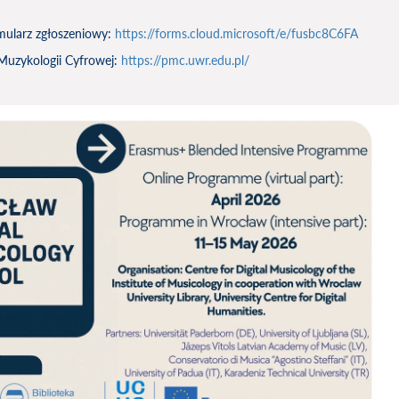
mularz zgłoszeniowy:
https://forms.cloud.microsoft/e/fusbc8C6FA
 Muzykologii Cyfrowej:
https://pmc.uwr.edu.pl/