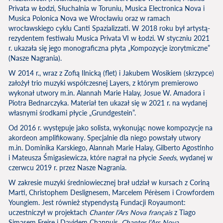
Privata w Łodzi, Słuchalnia w Toruniu, Musica Electronica Nova i
Musica Polonica Nova we Wrocławiu oraz w ramach
wrocławskiego cyklu Canti Spazializzati. W 2018 roku był artystą-
rezydentem festiwalu Musica Privata VI w Łodzi. W styczniu 2021
r. ukazała się jego monograficzna płyta „Kompozycje izorytmiczne”
(Nasze Nagrania).
W 2014 r., wraz z Zofią Ilnicką (flet) i Jakubem Wosikiem (skrzypce)
założył trio muzyki współczesnej Layers, z którym premierowo
wykonał utwory m.in. Alannah Marie Halay, Josue W. Amadora i
Piotra Bednarczyka. Materiał ten ukazał się w 2021 r. na wydanej
własnymi środkami płycie „Grundgestein”.
Od 2016 r. występuje jako solista, wykonując nowe kompozycje na
akordeon amplifikowany. Specjalnie dla niego powstały utwory
m.in. Dominika Karskiego, Alannah Marie Halay, Gilberto Agostinho
i Mateusza Śmigasiewicza, które nagrał na płycie
Seeds
, wydanej w
czerwcu 2019 r. przez Nasze Nagrania.
W zakresie muzyki średniowiecznej brał udział w kursach z Coriną
Marti, Christophem Deslignesem, Marcelem Pérèsem i Crowfordem
Youngiem. Jest również stypendystą Fundacji Royaumont:
uczestniczył w projektach
Chanter l’Ars Nova français
z Tiago
Simasem Freire i Davidem Chappuis,
Chanter l’Ars Nova