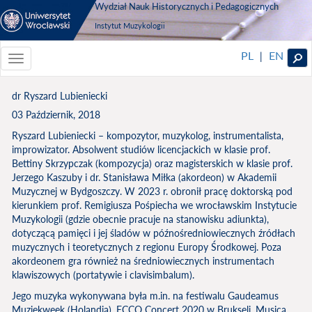
Wydział Nauk Historycznych i Pedagogicznych
Instytut Muzykologii
PL
EN
|
Toggle
navigationToggle
navigation
dr Ryszard Lubieniecki
03 Październik, 2018
Ryszard Lubieniecki – kompozytor, muzykolog, instrumentalista,
improwizator. Absolwent studiów licencjackich w klasie prof.
Bettiny Skrzypczak (kompozycja) oraz magisterskich w klasie prof.
Jerzego Kaszuby i dr. Stanisława Miłka (akordeon) w Akademii
Muzycznej w Bydgoszczy. W 2023 r. obronił pracę doktorską pod
kierunkiem prof. Remigiusza Pośpiecha we wrocławskim Instytucie
Muzykologii (gdzie obecnie pracuje na stanowisku adiunkta),
dotyczącą pamięci i jej śladów w późnośredniowiecznych źródłach
muzycznych i teoretycznych z regionu Europy Środkowej. Poza
akordeonem gra również na średniowiecznych instrumentach
klawiszowych (portatywie i clavisimbalum).
Jego muzyka wykonywana była m.in. na festiwalu Gaudeamus
Muziekweek (Holandia), ECCO Concert 2020 w Brukseli, Musica