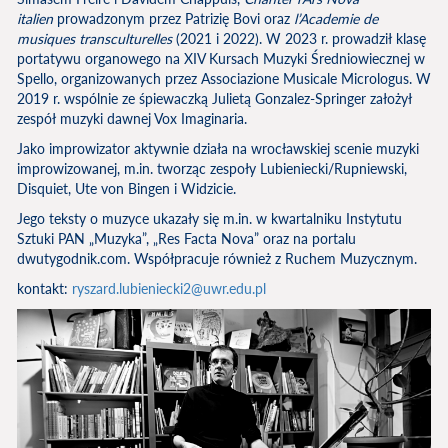
italien
prowadzonym przez Patrizię Bovi oraz
l’Academie de
musiques transculturelles
(2021 i 2022). W 2023 r. prowadził klasę
portatywu organowego na XIV Kursach Muzyki Średniowiecznej w
Spello, organizowanych przez Associazione Musicale Micrologus. W
2019 r. wspólnie ze śpiewaczką Julietą Gonzalez-Springer założył
zespół muzyki dawnej Vox Imaginaria.
Jako improwizator aktywnie działa na wrocławskiej scenie muzyki
improwizowanej, m.in. tworząc zespoły Lubieniecki/Rupniewski,
Disquiet, Ute von Bingen i Widzicie.
Jego teksty o muzyce ukazały się m.in. w kwartalniku Instytutu
Sztuki PAN „Muzyka”, „Res Facta Nova” oraz na portalu
dwutygodnik.com. Współpracuje również z Ruchem Muzycznym.
kontakt:
ryszard.lubieniecki2@uwr.edu.pl