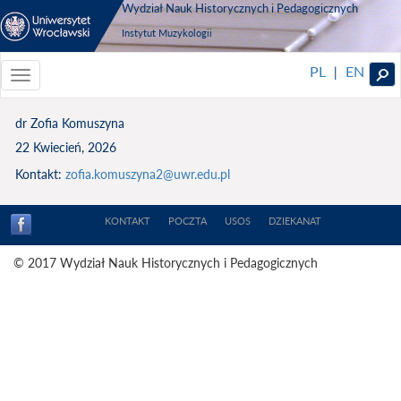
Wydział Nauk Historycznych i Pedagogicznych
Instytut Muzykologii
PL
EN
|
Toggle
navigationToggle
navigation
dr Zofia Komuszyna
22 Kwiecień, 2026
Kontakt:
zofia.komuszyna2@uwr.edu.pl
KONTAKT
POCZTA
USOS
DZIEKANAT
© 2017 Wydział Nauk Historycznych i Pedagogicznych