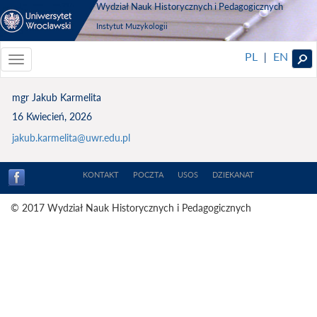
Wydział Nauk Historycznych i Pedagogicznych
Instytut Muzykologii
PL
EN
|
Toggle
navigationToggle
navigation
mgr Jakub Karmelita
16 Kwiecień, 2026
jakub.karmelita@uwr.edu.pl
KONTAKT
POCZTA
USOS
DZIEKANAT
© 2017 Wydział Nauk Historycznych i Pedagogicznych