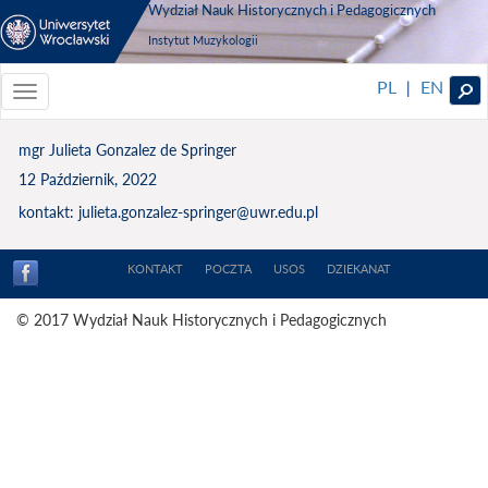
Wydział Nauk Historycznych i Pedagogicznych
Instytut Muzykologii
PL
EN
|
Toggle
navigationToggle
navigation
mgr Julieta Gonzalez de Springer
12 Październik, 2022
kontakt: julieta.gonzalez-springer@uwr.edu.pl
KONTAKT
POCZTA
USOS
DZIEKANAT
© 2017 Wydział Nauk Historycznych i Pedagogicznych