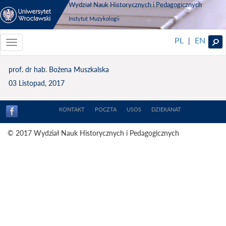
Wydział Nauk Historycznych i Pedagogicznych
Instytut Muzykologii
PL
EN
|
Toggle
navigationToggle
navigation
prof. dr hab. Bożena Muszkalska
03 Listopad, 2017
KONTAKT
POCZTA
USOS
DZIEKANAT
© 2017 Wydział Nauk Historycznych i Pedagogicznych