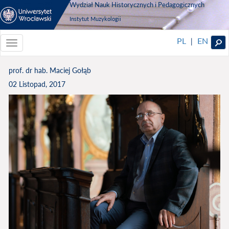
Wydział Nauk Historycznych i Pedagogicznych
Instytut Muzykologii
PL
EN
|
Toggle
navigationToggle
navigation
prof. dr hab. Maciej Gołąb
02 Listopad, 2017