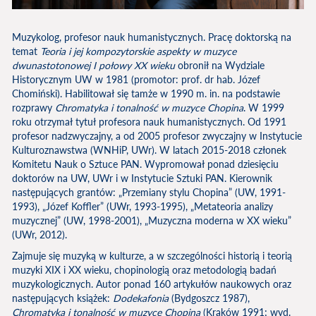
Muzykolog, profesor nauk humanistycznych. Pracę doktorską na
temat
Teoria i jej kompozytorskie aspekty w muzyce
dwunastotonowej I połowy XX wieku
obronił na Wydziale
Historycznym UW w 1981 (promotor: prof. dr hab. Józef
Chomiński). Habilitował się tamże w 1990 m. in. na podstawie
rozprawy
Chromatyka i tonalność w muzyce Chopina
. W 1999
roku otrzymał tytuł profesora nauk humanistycznych. Od 1991
profesor nadzwyczajny, a od 2005 profesor zwyczajny w Instytucie
Kulturoznawstwa (WNHiP, UWr). W latach 2015-2018 członek
Komitetu Nauk o Sztuce PAN. Wypromował ponad dziesięciu
doktorów na UW, UWr i w Instytucie Sztuki PAN. Kierownik
następujących grantów: „Przemiany stylu Chopina” (UW, 1991-
1993), „Józef Koffler” (UWr, 1993-1995), „Metateoria analizy
muzycznej” (UW, 1998-2001), „Muzyczna moderna w XX wieku”
(UWr, 2012).
Zajmuje się muzyką w kulturze, a w szczególności historią i teorią
muzyki XIX i XX wieku, chopinologią oraz metodologią badań
muzykologicznych. Autor ponad 160 artykułów naukowych oraz
następujących książek:
Dodekafonia
(Bydgoszcz 1987),
Chromatyka i tonalność w muzyce Chopina
(Kraków 1991; wyd.