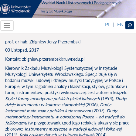
Wydział Nauk Historycznych i Pedagogicznych
Instytut Muzykologii
PL
EN
|
Toggle
navigationToggle
navigation
prof. dr hab. Zbigniew Jerzy Przerembski
03 Listopad, 2017
Kontakt: zbigniew.przerembski@uwr.edu.pl
Kierownik Zakładu Muzykologii Systematycznej w Instytucie
Muzykologii Uniwersytetu Wrocławskiego. Specjalizuje się w
badaniu muzyki ludowej i dziejów muzyki tradycyjnej w Polsce i
Europie, w tym zagadnień analizy i klasyfikacji, stylów, gatunków i
form, instrumentów, praktyki wykonawczej. Jest autorem książek:
Style i formy melodyczne polskich pieśni ludowych
(1994),
Dudy:
dzieje instrumentu w kulturze staropolskiej
(2006),
Dudy:
instrument mało znany polskim ludoznawcom
(2007),
Dudy:
metamorfozy instrumentu w odrodzonej Polsce – od tradycji do
folkloryzmu
(w przygotowaniu),pod jego redakcją ukazały się prace
zbiorowe:
Instrumenty muzyczne w tradycji ludowej i folkowej
(2011),
Rola orkiestr dętych w kulturze ludowej
(2014),