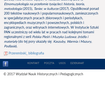
Etnomuzykologia na przełomie tysiącleci: historia, teoria,
metodologia
(2015),
Taniec w kulturze
(2017). Opubli­kował ponad
200 tekstów naukowych i popularnonaukowych, zamieszczonych
w specja­listycznych pracach zbiorowych i periodykach,
encyklopediach muzycznych i powszechnych, pol­skich i
zagranicznych, oraz witrynach internetowych. W Instytucie Sztuki
PAN uczestniczy od wielu lat w pracach nad kolejnymi tomami
regionalnymi z serii
Polska Pieśń i Muzyka Ludowa: źródła i
materiały
(do tej pory ukazały się:
Kaszuby
,
Warmia i Mazury
,
Podlasie
).
Przerembski_ bibliografia
KONTAKT
POCZTA
USOS
DZIEKANAT
© 2017 Wydział Nauk Historycznych i Pedagogicznych